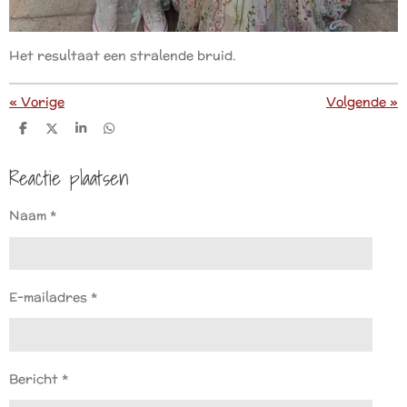
Het resultaat een stralende bruid.
«
Vorige
Volgende
»
D
D
S
D
e
e
h
e
l
e
a
l
Reactie plaatsen
e
l
r
e
n
e
n
Naam *
E-mailadres *
Bericht *