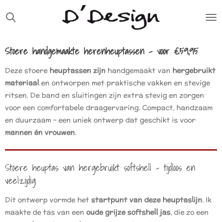
Ga
direct
naar
de
Stoere handgemaakte herenheuptassen – voor €59,95
hoofdinhoud
Deze stoere
heuptassen zijn
handgemaakt van
hergebruikt
materiaal
en ontworpen met praktische vakken en stevige
ritsen. De band en sluitingen zijn extra stevig en zorgen
voor een comfortabele draagervaring. Compact, handzaam
en duurzaam – een uniek ontwerp dat geschikt is voor
mannen én vrouwen
.
Stoere heuptas van hergebruikt softshell – tijdloos en
veelzijdig
Dit ontwerp vormde het
startpunt van deze heuptaslijn
. Ik
maakte de tas van een
oude grijze softshell jas
, die zo een