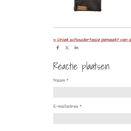
«
D
D
S
e
e
h
l
e
a
Reactie plaatsen
e
l
r
n
e
Naam *
E-mailadres *