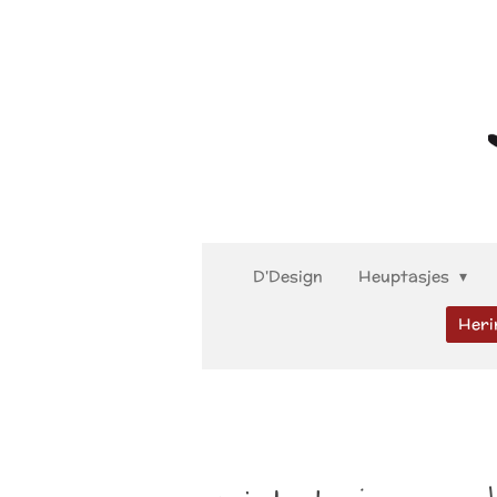
Ga
direct
naar
de
hoofdinhoud
D'Design
Heuptasjes
Heri