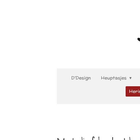
Ga
direct
naar
de
hoofdinhoud
D'Design
Heuptasjes
Heri