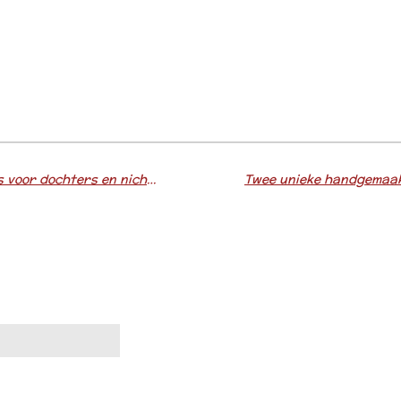
Van leren jas naar liefdevolle tasjes voor dochters en nichtjes