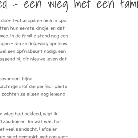
ed – een wieg met een famil
 door trotse opa en oma in spé.
en hun eerste kindje, en dat
ee. In de familie stond nog een
ingen – die ze dolgraag opnieuw
wel een opfrisbeurt nodig: een
passend bij dit nieuwe leven dat
gevonden, bijna
sachtige stof die perfect paste
u zochten ze alleen nog iemand
 wieg had bekleed, wist ik
ed zou komen. En wat was het
et veel aandacht, liefde en
l op maat gemaakt, met oog voor