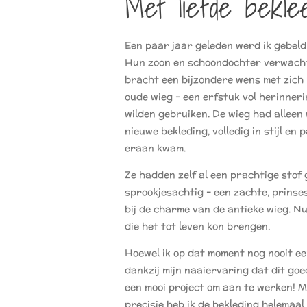
Met liefde bekle
Een paar jaar geleden werd ik gebeld
Hun zoon en schoondochter verwachtt
bracht een bijzondere wens met zich m
oude wieg – een erfstuk vol herinner
wilden gebruiken. De wieg had alleen 
nieuwe bekleding, volledig in stijl en 
eraan kwam.
Ze hadden zelf al een prachtige stof 
sprookjesachtig – een zachte, prinse
bij de charme van de antieke wieg. N
die het tot leven kon brengen.
Hoewel ik op dat moment nog nooit een
dankzij mijn naaiervaring dat dit go
een mooi project om aan te werken! M
precisie heb ik de bekleding helemaa